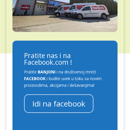
Pratite nas i na
Facebook.com !
Pratite
BANJONI
i na društvenoj mreži
FACEBOOK
i budite uvek u toku sa novim
proizvodima, akcijama i dešavanjima!
Idi na facebook