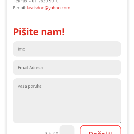
Tel/Fax – 011/630 9010
E-mail:
lavrisdoo@yahoo.com
Pišite nam!
=
3 + 2